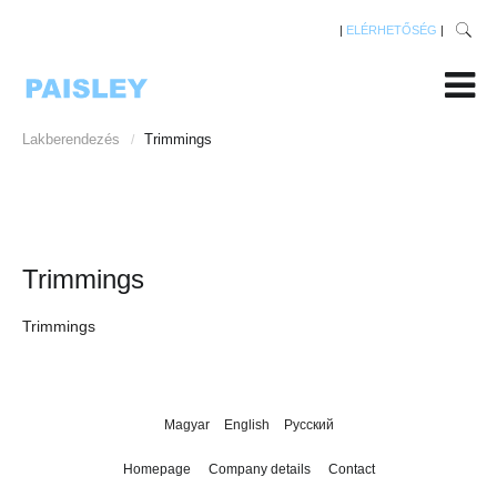
|
ELÉRHETŐSÉG
|
Lakberendezés
Trimmings
/
Trimmings
Trimmings
Magyar
English
Русский
Homepage
Company details
Contact