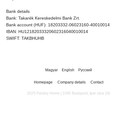
Bank details
Bank: Takarék Kereskedelmi Bank Zrt.
Bank account (HUF): 18203332-06023160-40010014
IBAN: HU12182033320602316040010014
SWIFT: TAKBHUHB
Magyar
English
Русский
Homepage
Company details
Contact
2025 Paisley Home | 1095 Budapest, Ipar utca 2/b