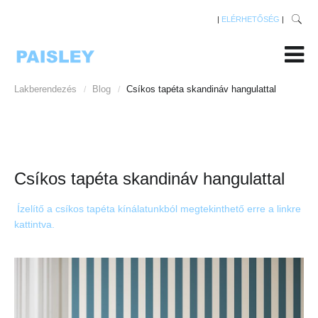
|
ELÉRHETŐSÉG
|
Lakberendezés
Blog
Csíkos tapéta skandináv hangulattal
/
/
Csíkos tapéta skandináv hangulattal
Ízelítő a csíkos tapéta kínálatunkból megtekinthető erre a linkre
kattintva.