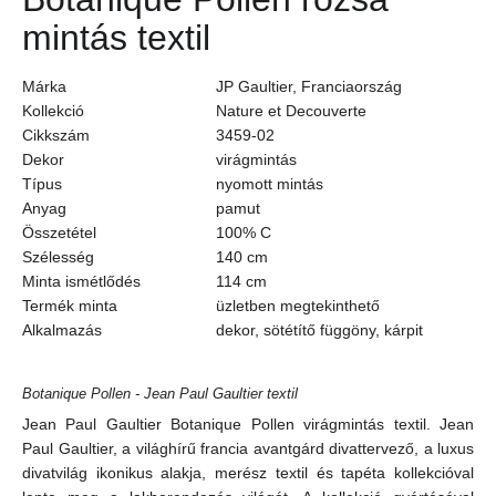
mintás textil
Márka
JP Gaultier, Franciaország
Kollekció
Nature et Decouverte
Cikkszám
3459-02
Dekor
virágmintás
Típus
nyomott mintás
Anyag
pamut
Összetétel
100% C
Szélesség
140 cm
Minta ismétlődés
114 cm
Termék minta
üzletben megtekinthető
Alkalmazás
dekor, sötétítő függöny, kárpit
Botanique Pollen - Jean Paul Gaultier textil
Jean Paul Gaultier Botanique Pollen virágmintás textil. Jean
Paul Gaultier, a világhírű francia avantgárd divattervező, a luxus
divatvilág ikonikus alakja, merész textil és tapéta kollekcióval